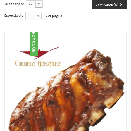
Ordenar por
--
COMPARAR (
0
)
Espectáculo
por página
150
PROMOCIÓN