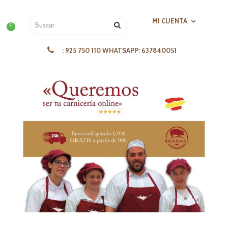
MI CUENTA
0
:
925 750 110 WHATSAPP: 637840051