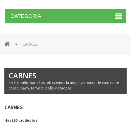
CATEGORÍA
>
CARNES
CARNES
En Carmelo González ofrecemos la mejor variedad de carnes de
cerdo, pavo, ternera, pollo y cordero.
CARNES
Hay290 productos.