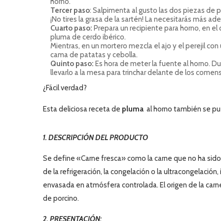
horno.
Tercer paso
: Salpimenta al gusto las dos piezas de p
¡No tires la grasa de la sartén! La necesitarás más ade
Cuarto paso:
Prepara un recipiente para horno, en el
pluma de cerdo ibérico.
Mientras, en un mortero mezcla el ajo y el perejil con
cama de patatas y cebolla.
Quinto paso:
Es hora de meter la fuente al horno. D
llevarlo a la mesa para trinchar delante de los comens
¿Fácil verdad?
Esta deliciosa receta de
pluma
al horno también se pu
1. DESCRIPCIÓN DEL PRODUCTO
Se define «Carne fresca» como la carne que no ha sido
de la refrigeración, la congelación o la ultracongelación,
envasada en atmósfera controlada. El origen de la carne
de porcino.
2. PRESENTACIÓN: