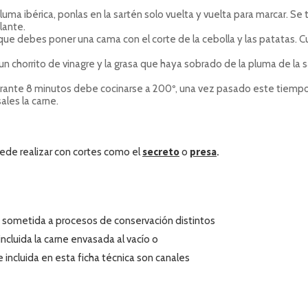
luma ibérica, ponlas en la sartén solo vuelta y vuelta para marcar. Se
lante.
 que debes poner una cama con el corte de la cebolla y las patatas.
 un chorrito de vinagre y la grasa que haya sobrado de la pluma de la 
urante 8 minutos debe cocinarse a 200º, una vez pasado este tiempo,
ales la carne.
secreto
presa
ede realizar con cortes como el
o
.
 sometida a procesos de conservación distintos
 incluida la carne envasada al vacío o
 incluida en esta ficha técnica son canales