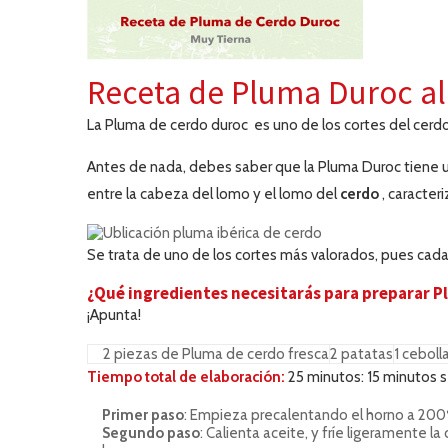
Receta de Pluma Duroc al
La Pluma de cerdo duroc es uno de los cortes del cerdo
Antes de nada, debes saber que la Pluma Duroc tiene un s
entre la cabeza del lomo y el lomo del
cerdo
, caracter
Se trata de uno de los cortes más valorados, pues cada 
¿Qué ingredientes necesitarás para preparar P
¡Apunta!
2 piezas de Pluma de cerdo fresca
2 patatas
1 ceboll
Tiempo total de elaboración:
25 minutos: 15 minutos s
Primer paso
: Empieza precalentando el horno a 200º.
Segundo paso
: Calienta aceite, y fríe ligeramente l