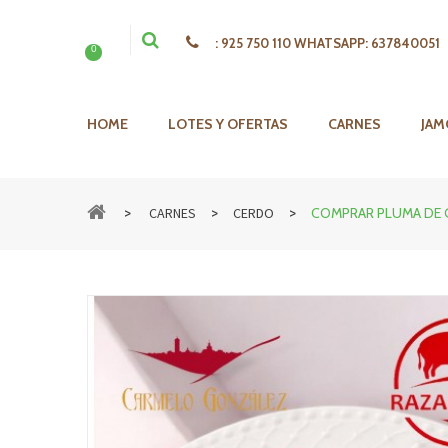
:
925 750 110 WHATSAPP: 637840051
0
HOME
LOTES Y OFERTAS
CARNES
JAM
>
>
>
CARNES
CERDO
COMPRAR PLUMA DE 