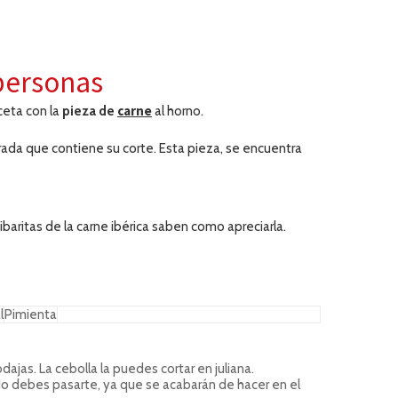
personas
carne
ceta con la
pieza de
al horno.
trada que contiene su corte. Esta pieza, se encuentra
baritas de la carne ibérica saben como apreciarla.
l
Pimienta
jas. La cebolla la puedes cortar en juliana.
e. No debes pasarte, ya que se acabarán de hacer en el