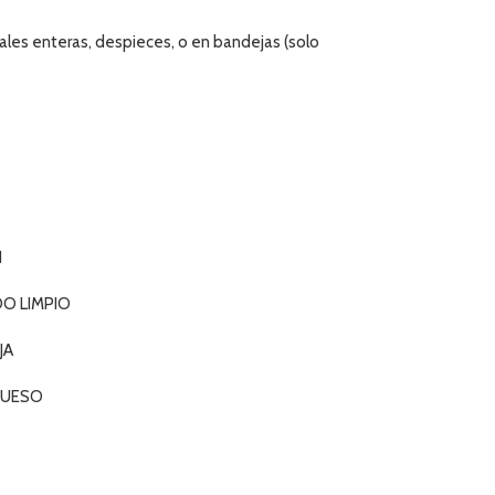
les enteras, despieces, o en bandejas (solo
N
 LIMPIO
JA
HUESO