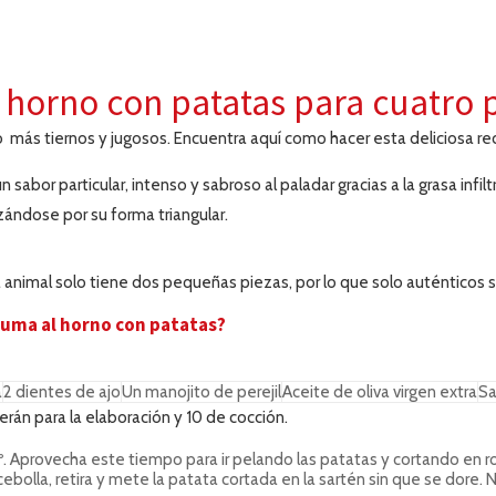
 horno con patatas para cuatro 
 más tiernos y jugosos. Encuentra aquí como hacer esta deliciosa re
abor particular, intenso y sabroso al paladar gracias a la grasa infil
izándose por su forma triangular.
animal solo tiene dos pequeñas piezas, por lo que solo auténticos si
luma al horno con patatas?
a
2 dientes de ajo
Un manojito de perejil
Aceite de oliva virgen extra
Sa
erán para la elaboración y 10 de cocción.
 Aprovecha este tiempo para ir pelando las patatas y cortando en roda
a cebolla, retira y mete la patata cortada en la sartén sin que se dor