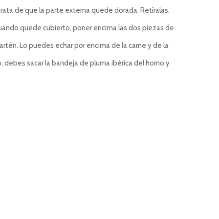
 trata de que la parte externa quede dorada. Retíralas.
 Cuando quede cubierto, poner encima las dos piezas de
sartén. Lo puedes echar por encima de la carne y de la
 debes sacar la bandeja de pluma ibérica del horno y