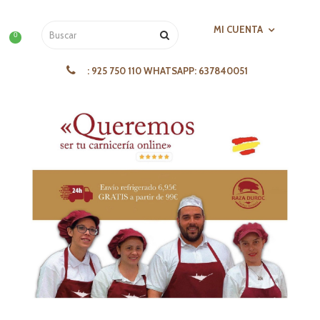
MI CUENTA
0
:
925 750 110 WHATSAPP: 637840051