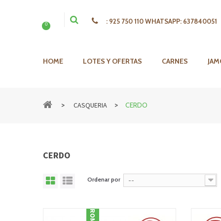
:
925 750 110 WHATSAPP: 637840051
0
HOME
LOTES Y OFERTAS
CARNES
JAM
>
>
CASQUERIA
CERDO
CERDO
Ordenar por
--