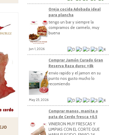
Oreja cocida Adobada ideal
para plancha
tengo un bar y siempre la
compramos de carmelo, muy
buena
Jun 1, 2026
Comprar Jamón Curado Gran
Reserva Raza duroc +8k
envio rapido y el jamon en su
punto nos gusto mucho lo
recomiendo
May 25, 2026
Comprar manos, manita o
pata de Cerdo fresca +0.5
VINIERON MUY FRESCAS Y
EJO
LIMPIAS CON EL CORTE QUE
HABIA ELEGIDO, ENVIO 24