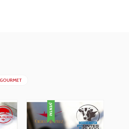
GOURMET
¡VENTA!
-20%