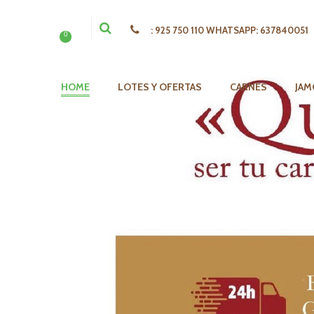
:
925 750 110 WHATSAPP: 637840051
0
HOME
LOTES Y OFERTAS
CARNES
JAM