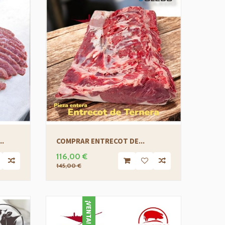
..
COMPRAR ENTRECOT DE...
COMP
116,00 €
12,9
145,00 €
¡VENTA!