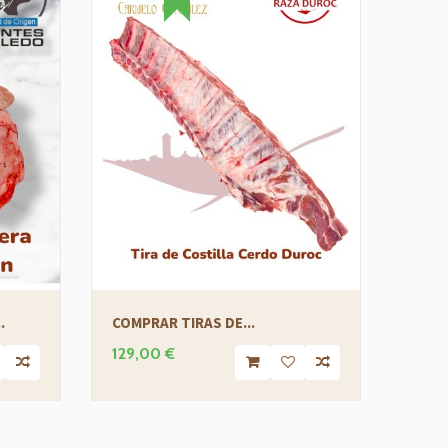
COMP
.
COMPRAR TIRAS DE...
35,1
129,00 €
39,00