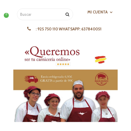
MI CUENTA
0
:
925 750 110 WHATSAPP: 637840051