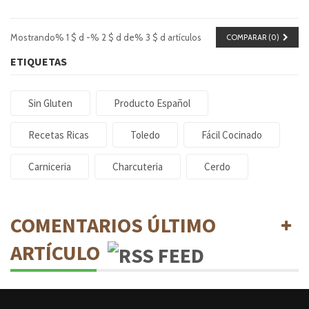
Mostrando% 1 $ d -% 2 $ d de% 3 $ d artículos
COMPARAR (
0
)
ETIQUETAS
Sin Gluten
Producto Español
Recetas Ricas
Toledo
Fácil Cocinado
Carniceria
Charcuteria
Cerdo
COMENTARIOS ÚLTIMO
ARTÍCULO