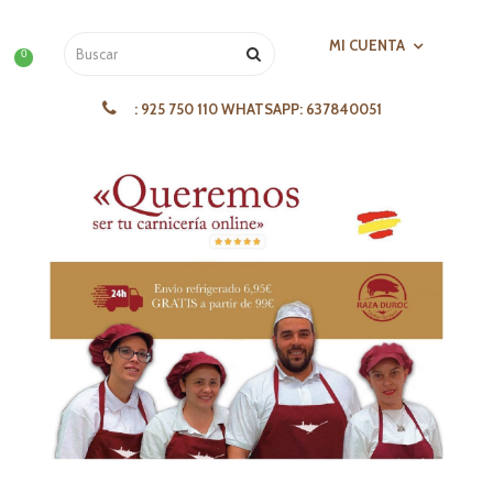
MI CUENTA
0
:
925 750 110 WHATSAPP: 637840051