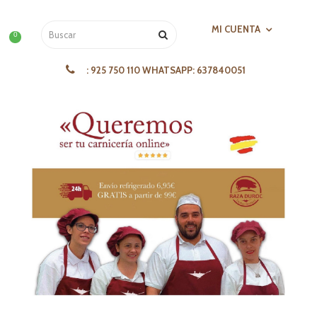
MI CUENTA
0
:
925 750 110 WHATSAPP: 637840051