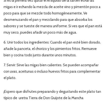
Si es la primera vez quitar el el líquido de la sartén echar las
migas e ir echando la mezcla de aceite vino y pimentón poco a
poco para que se mezcle todo homogéneamente, Ve
desmenuzando el pan y mezclando para que absorba los
sabores y se tueste de manera uniforme. Si ves que el pan está
muy seco, puedes añadir un poco más de agua.
6.
Unir todos los ingredientes:
Cuando el pan esté bien dorado,
añade la panceta, el chorizo y los pimientos fritos. Remueve
bien y cocina todo junto durante unos minutos.
7.
Servir:
Sirve las migas bien calientes. Se pueden acompañar
con uvas, aceitunas o incluso huevos fritos para complementar
el plato.
¡Espero que disfrutes preparando y degustando este plato tan
típico de uretra Tierra de Don Quijote de la Mancha