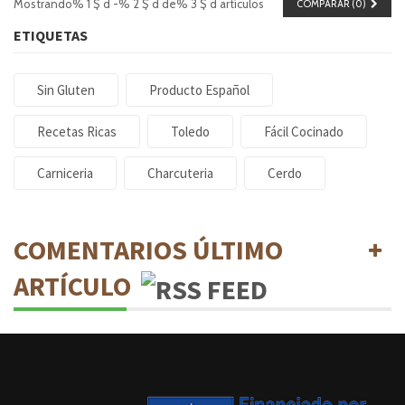
Mostrando% 1 $ d -% 2 $ d de% 3 $ d artículos
COMPARAR (
0
)
ETIQUETAS
Sin Gluten
Producto Español
Recetas Ricas
Toledo
Fácil Cocinado
Carniceria
Charcuteria
Cerdo
COMENTARIOS ÚLTIMO
ARTÍCULO