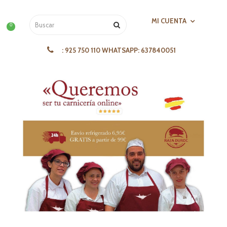
MI CUENTA
0
:
925 750 110 WHATSAPP: 637840051