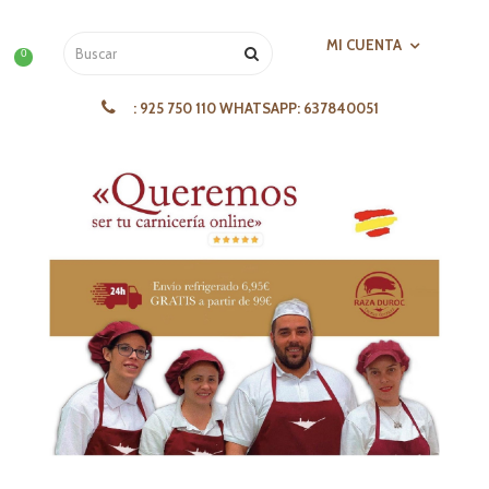
MI CUENTA
0
:
925 750 110 WHATSAPP: 637840051