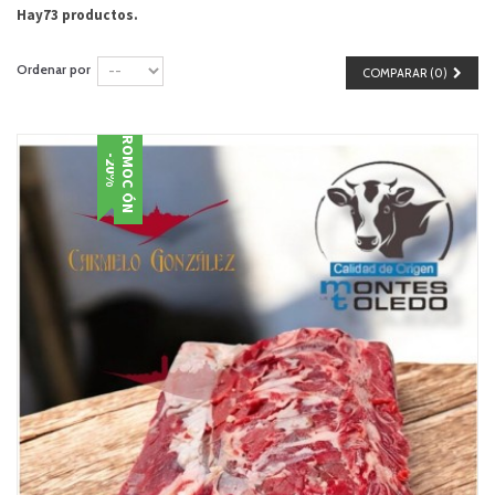
Hay73 productos.
Ordenar por
COMPARAR (
0
)
PROMOCIÓN
-20%