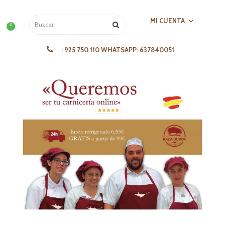
MI CUENTA
0
:
925 750 110 WHATSAPP: 637840051