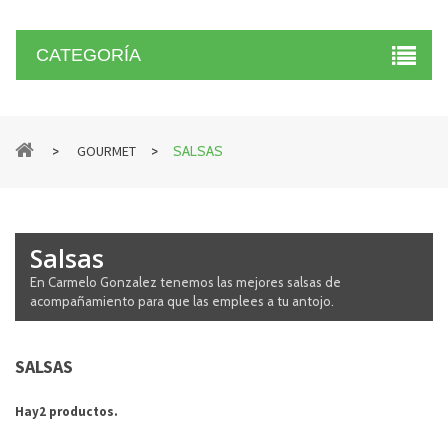
CATEGORÍA
>
>
GOURMET
SALSAS
Salsas
En Carmelo Gonzalez tenemos las mejores salsas de
acompañamiento para que las emplees a tu antojo.
SALSAS
Hay2 productos.