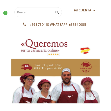
MI CUENTA
0
:
925 750 110 WHATSAPP: 637840051