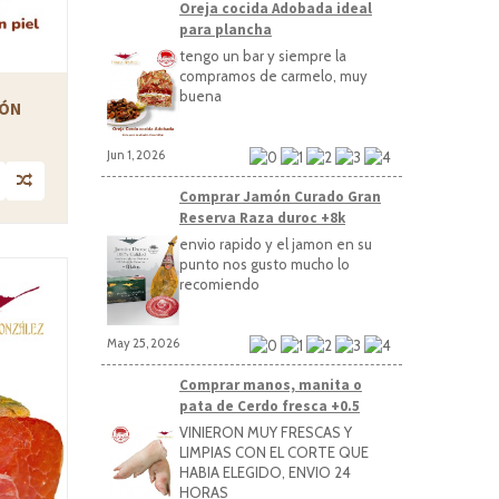
Oreja cocida Adobada ideal
para plancha
tengo un bar y siempre la
compramos de carmelo, muy
buena
MÓN
Jun 1, 2026
Comprar Jamón Curado Gran
Reserva Raza duroc +8k
envio rapido y el jamon en su
punto nos gusto mucho lo
recomiendo
May 25, 2026
Comprar manos, manita o
pata de Cerdo fresca +0.5
VINIERON MUY FRESCAS Y
LIMPIAS CON EL CORTE QUE
HABIA ELEGIDO, ENVIO 24
HORAS