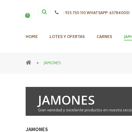
:
925 750 110 WHATSAPP: 637840051
0
HOME
LOTES Y OFERTAS
CARNES
JAM
>
JAMONES
JAMONES
Gran variedad y excelente productos en nuestra secc
JAMONES