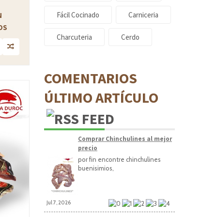
Fácil Cocinado
Carniceria
N
OS
Charcuteria
Cerdo
COMENTARIOS
ÚLTIMO ARTÍCULO
Comprar Chinchulines al mejor
precio
por fin encontre chinchulines
buenisimios,
Jul 7, 2026