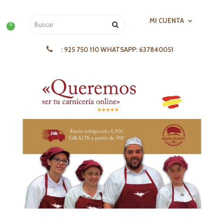
MI CUENTA
0
:
925 750 110 WHATSAPP: 637840051