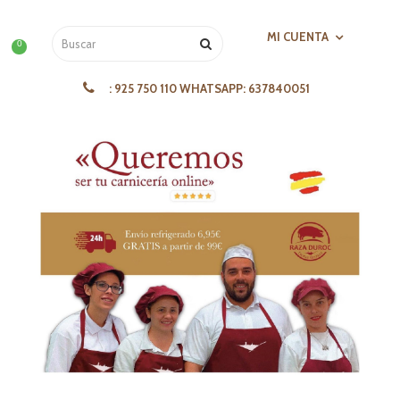
MI CUENTA
0
:
925 750 110 WHATSAPP: 637840051