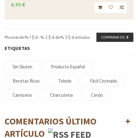
6,95 €
Mostrando% 1 $ d -% 2 $ d de% 3 $ d artículos
COMPARAR (
0
)
ETIQUETAS
Sin Gluten
Producto Español
Recetas Ricas
Toledo
Fácil Cocinado
Carniceria
Charcuteria
Cerdo
COMENTARIOS ÚLTIMO
ARTÍCULO