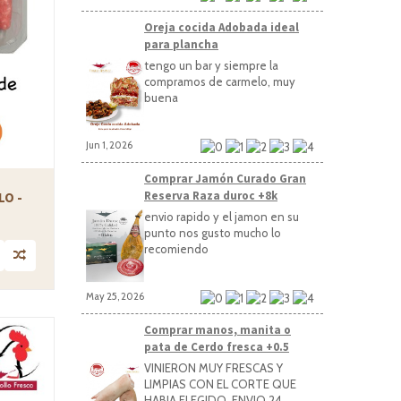
Oreja cocida Adobada ideal
para plancha
tengo un bar y siempre la
compramos de carmelo, muy
buena
Jun 1, 2026
Comprar Jamón Curado Gran
Reserva Raza duroc +8k
LO -
envio rapido y el jamon en su
punto nos gusto mucho lo
recomiendo
May 25, 2026
Comprar manos, manita o
pata de Cerdo fresca +0.5
VINIERON MUY FRESCAS Y
LIMPIAS CON EL CORTE QUE
HABIA ELEGIDO, ENVIO 24