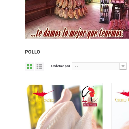
POLLO
Ordenar por
--