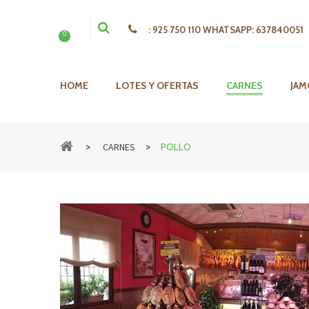
:
925 750 110 WHATSAPP: 637840051
0
HOME
LOTES Y OFERTAS
CARNES
JAM
>
>
CARNES
POLLO