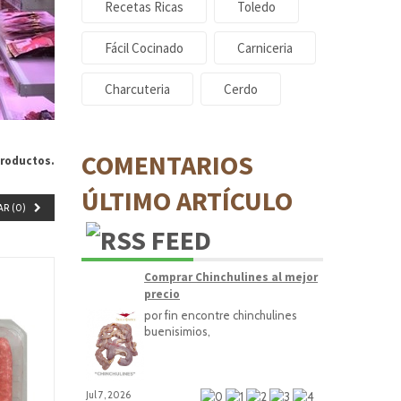
Recetas Ricas
Toledo
Fácil Cocinado
Carniceria
Charcuteria
Cerdo
COMENTARIOS
roductos.
ÚLTIMO ARTÍCULO
R (
0
)
Comprar Chinchulines al mejor
precio
por fin encontre chinchulines
buenisimios,
Jul 7, 2026