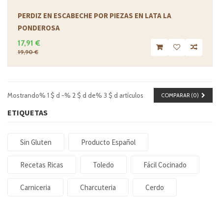
PERDIZ EN ESCABECHE POR PIEZAS EN LATA LA
PONDEROSA
17,91 €
19,90 €
Mostrando% 1 $ d -% 2 $ d de% 3 $ d artículos
COMPARAR (
0
)
ETIQUETAS
Sin Gluten
Producto Español
Recetas Ricas
Toledo
Fácil Cocinado
Carniceria
Charcuteria
Cerdo