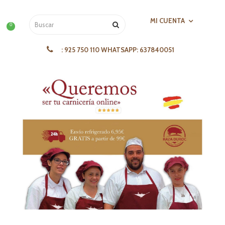
MI CUENTA
0
:
925 750 110 WHATSAPP: 637840051