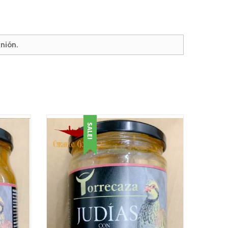
nión.
SALE!