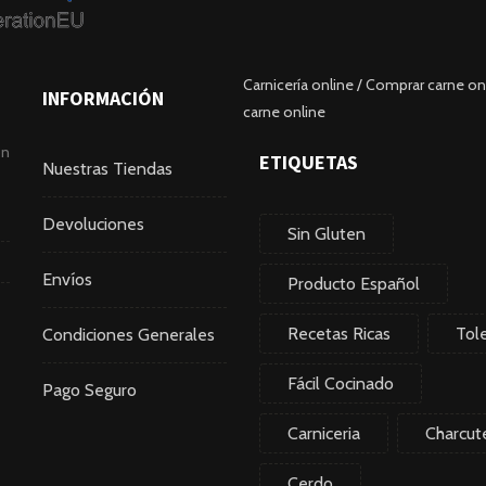
Carnicería online / Comprar carne onl
INFORMACIÓN
carne online
ón
ETIQUETAS
Nuestras Tiendas
Devoluciones
Sin Gluten
Envíos
Producto Español
Recetas Ricas
Tol
Condiciones Generales
Fácil Cocinado
Pago Seguro
Carniceria
Charcute
Cerdo