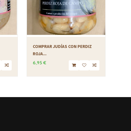
COMPRAR JUDÍAS CON PERDIZ
COMP
ROJA...
ORZA.
6,95 €
9,95