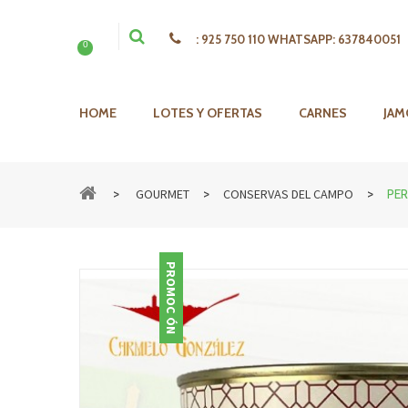
:
925 750 110 WHATSAPP: 637840051
0
HOME
LOTES Y OFERTAS
CARNES
JAM
>
>
>
GOURMET
CONSERVAS DEL CAMPO
PER
PROMOCIÓN