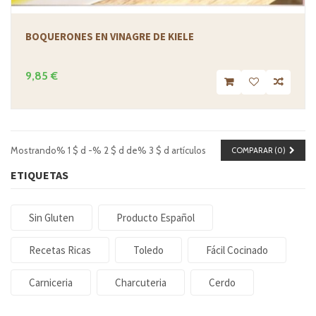
BOQUERONES EN VINAGRE DE KIELE
9,85 €
Mostrando% 1 $ d -% 2 $ d de% 3 $ d artículos
COMPARAR (
0
)
ETIQUETAS
Sin Gluten
Producto Español
Recetas Ricas
Toledo
Fácil Cocinado
Carniceria
Charcuteria
Cerdo