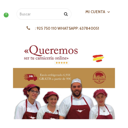
MI CUENTA
0
:
925 750 110 WHATSAPP: 637840051