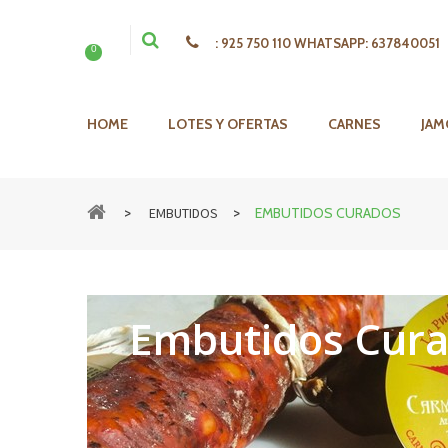
:
925 750 110 WHATSAPP: 637840051
0
HOME
LOTES Y OFERTAS
CARNES
JAM
>
>
EMBUTIDOS
EMBUTIDOS CURADOS
Embutidos Cur
.