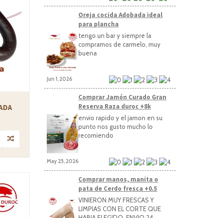
Oreja cocida Adobada ideal
para plancha
tengo un bar y siempre la
compramos de carmelo, muy
buena
Jun 1, 2026
Comprar Jamón Curado Gran
Reserva Raza duroc +8k
ADA
envio rapido y el jamon en su
punto nos gusto mucho lo
recomiendo
May 25, 2026
Comprar manos, manita o
pata de Cerdo fresca +0.5
VINIERON MUY FRESCAS Y
LIMPIAS CON EL CORTE QUE
HABIA ELEGIDO, ENVIO 24