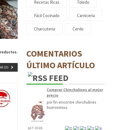
Recetas Ricas
Toledo
Fácil Cocinado
Carniceria
Charcuteria
Cerdo
COMENTARIOS
roductos.
ÚLTIMO ARTÍCULO
R (
0
)
Comprar Chinchulines al mejor
precio
por fin encontre chinchulines
buenisimios,
Jul 7, 2026