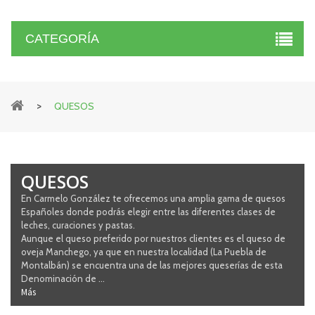
CATEGORÍA
>
QUESOS
QUESOS
En Carmelo González te ofrecemos una amplia gama de quesos
Españoles donde podrás elegir entre las diferentes clases de
leches, curaciones y pastas.
Aunque el queso preferido por nuestros clientes es el queso de
oveja Manchego, ya que en nuestra localidad (La Puebla de
Montalbán) se encuentra una de las mejores queserías de esta
Denominación de ...
Más