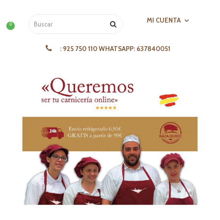
MI CUENTA
0
:
925 750 110 WHATSAPP: 637840051