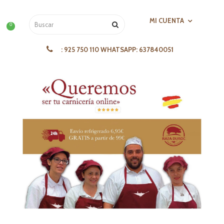
MI CUENTA
0
:
925 750 110 WHATSAPP: 637840051