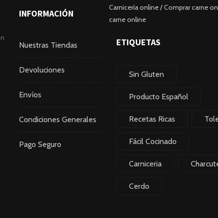
Carnicería online / Comprar carne onl
INFORMACIÓN
carne online
ón
ETIQUETAS
Nuestras Tiendas
Devoluciones
Sin Gluten
Envíos
Producto Español
Recetas Ricas
Tol
Condiciones Generales
Fácil Cocinado
Pago Seguro
Carniceria
Charcute
Cerdo