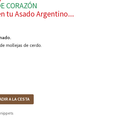
DE CORAZÓN
en tu Asado Argentino...
inado.
e mollejas de cerdo.
ADIR A LA CESTA
snippets