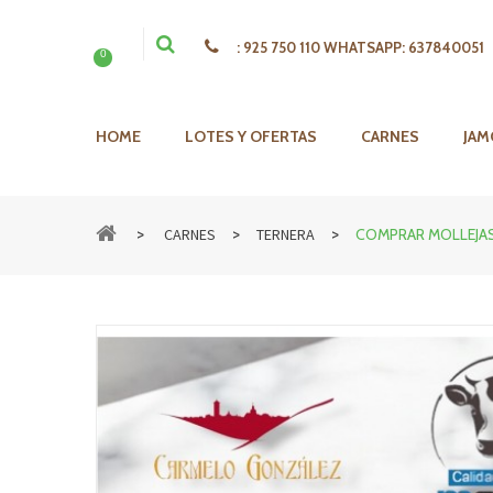
:
925 750 110 WHATSAPP: 637840051
0
HOME
LOTES Y OFERTAS
CARNES
JAM
>
>
>
CARNES
TERNERA
COMPRAR MOLLEJA