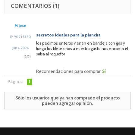
COMENTARIOS
(1)
M jose
secretos ideales para la plancha
IP: 90.71.35.50
los pedimos enteros vienen en bandeja con gas y
Jan 4, 2024
luego los fileteamos a nuestro gusto nos encanta el
salsa al roquefor
(
5
/
5
)
Recomendaciones para comprar:
Sí
Página:
1
Sólo los usuarios que ya han comprado el producto
pueden agregar opinión.