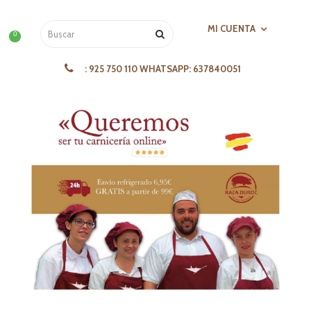
MI CUENTA
0
:
925 750 110 WHATSAPP: 637840051