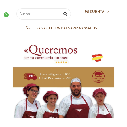
MI CUENTA
0
:
925 750 110 WHATSAPP: 637840051