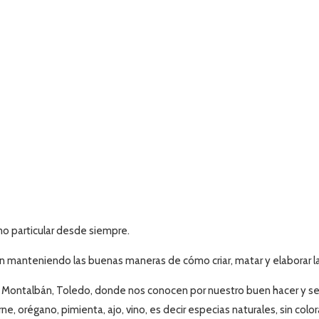
mo particular desde siempre.
ión manteniendo las
buenas maneras de cómo criar, matar y elaborar l
e Montalbán, Toledo, donde nos
conocen por nuestro buen hacer y se
rne, orégano, pimienta, ajo, vino, es decir especias naturales, sin c