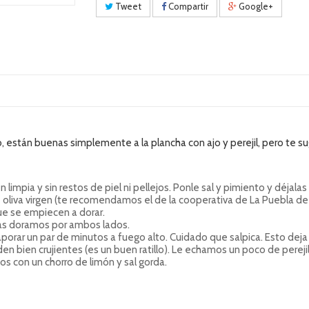
Tweet
Compartir
Google+
, están buenas simplemente a la plancha con ajo y perejil, pero te su
limpia y sin restos de piel ni pellejos. Ponle sal y pimiento y déjalas
liva virgen (te recomendamos el de la cooperativa de La Puebla de 
e se empiecen a dorar.
as doramos por ambos lados.
rar un par de minutos a fuego alto. Cuidado que salpica. Esto deja u
 bien crujientes (es un buen ratillo). Le echamos un poco de perejil
s con un chorro de limón y sal gorda.