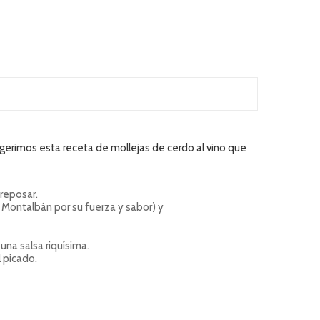
gerimos esta r
eceta de mollejas de cerdo
al vino que
 reposar.
Montalbán por su fuerza y sabor) y
na salsa riquísima.
 picado.