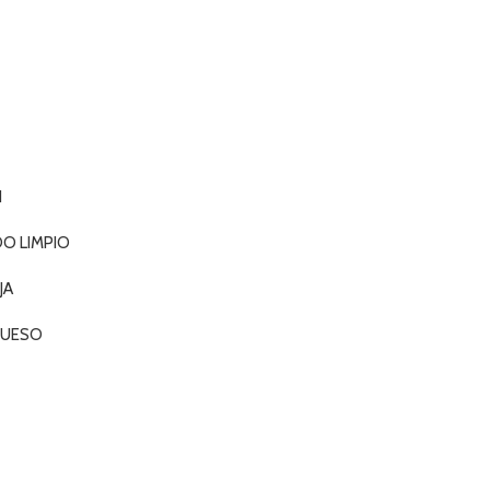
N
 LIMPIO
JA
HUESO