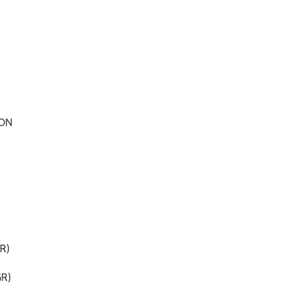
ON
R)
R)